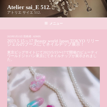
コ
Atelier sai_E 512.
ン
アトリエ サイエ 512.
テ
ン
メニュー
ツ
へ
投
投稿者:
2023年5月15日
ADMIN.
ス
2023.5.15～17 Beauty world Japan TOKYO リリー
稿
キ
ジェルのブースにてネイルチップ展示！
日:
ッ
東京ビッグサイトにて2023/5/15〜17で開催のビューティ
プ
ワールドジャパン東京にてネイルチップが展示されまし
た。